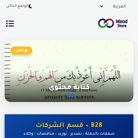
الوضع الداكن
ذهبي
كتابة محتوى
B2B – قسم الشركات
صفقات بالجملة – تصدير – توريد – مناقصات – وكلاء